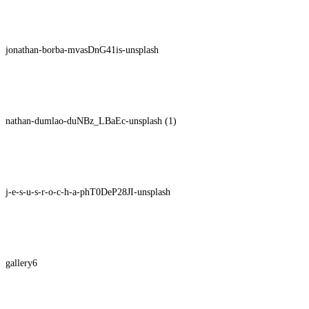
jonathan-borba-mvasDnG41is-unsplash
nathan-dumlao-duNBz_LBaEc-unsplash (1)
j-e-s-u-s-r-o-c-h-a-phT0DeP28JI-unsplash
gallery6