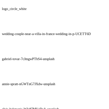
logo_circle_white
wedding-couple-near-a-villa-in-france-wedding-in-p-UCETT6D
gabriel-tovar-7cJmgwPTbS4-unsplash
annie-spratt-nGWTnG7JXdw-unsplash